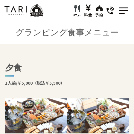
料金
予約
メニュー
グランピング食事メニュー
泊まっTARI
NEWS
夕食
Stay Plan
1人前/￥5,000（税込￥5,500）
FACILITY
くつろいTARI