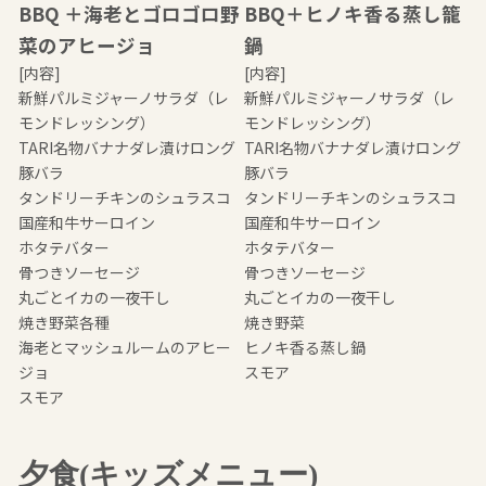
BBQ ＋海老とゴロゴロ野
BBQ＋ヒノキ香る蒸し籠
注意事項
菜のアヒージョ
鍋
[内容]
[内容]
Access
新鮮パルミジャーノサラダ（レ
新鮮パルミジャーノサラダ（レ
モンドレッシング）
モンドレッシング）
TARI名物バナナダレ漬けロング
TARI名物バナナダレ漬けロング
お問い合わせ
豚バラ
豚バラ
タンドリーチキンのシュラスコ
タンドリーチキンのシュラスコ
国産和牛サーロイン
国産和牛サーロイン
山側TARI
ホタテバター
ホタテバター
会社概要
骨つきソーセージ
骨つきソーセージ
丸ごとイカの一夜干し
丸ごとイカの一夜干し
プライバシーポリシー
焼き野菜各種
焼き野菜
海老とマッシュルームのアヒー
ヒノキ香る蒸し鍋
ジョ
スモア
スモア
夕食(キッズメニュー)