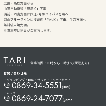
広島・高松方面から
山陽自動車道「早島IC」下車
備前・岡山方面に国道2号線バイパスを東へ
岡山ブルーラインに接続後「邑久IC」下車、牛窓方面へ
無料駐車場完備。
※満車時は係員がご案内します。
営業時間：10時から16時まで(変動あり)
お問い合わせ先
・グランピング・BBQ・サウナ・アクティビティ
0869-34-5551
(umi)
・カフェ
0869-24-7077
(yama)